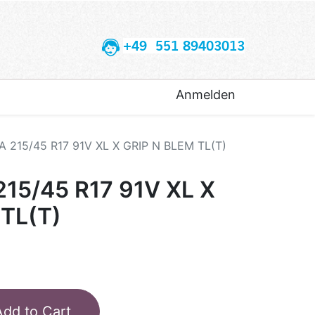
+49 551 89403013
Anmelden
 215/45 R17 91V XL X GRIP N BLEM TL(T)
15/45 R17 91V XL X
TL(T)
Add to Cart