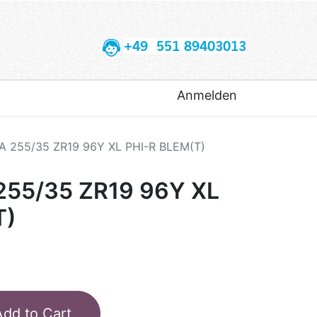
+49 551 89403013
Anmelden
 255/35 ZR19 96Y XL PHI-R BLEM(T)
55/35 ZR19 96Y XL
T)
Add to Cart