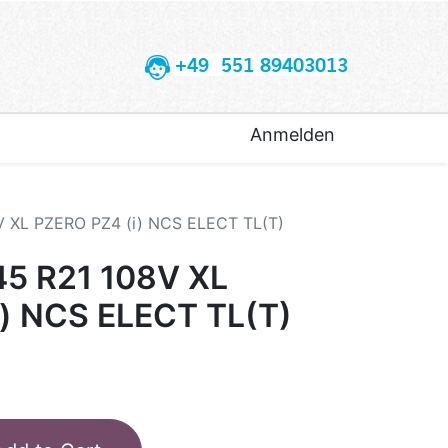
+49 551 89403013
Anmelden
V XL PZERO PZ4 (i) NCS ELECT TL(T)
45 R21 108V XL
) NCS ELECT TL(T)