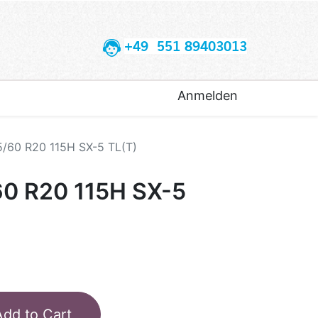
+49 551 89403013
Anmelden
/60 R20 115H SX-5 TL(T)
0 R20 115H SX-5
Add to Cart