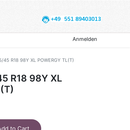
+49 551 89403013
Anmelden
35/45 R18 98Y XL POWERGY TL(T)
45 R18 98Y XL
(T)
Add to Cart