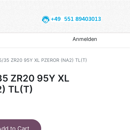
+49 551 89403013
Anmelden
45/35 ZR20 95Y XL PZEROR (NA2) TL(T)
35 ZR20 95Y XL
) TL(T)
Add to Cart