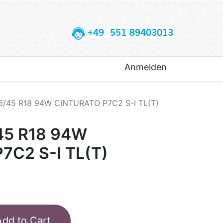
+49 551 89403013
Anmelden
35/45 R18 94W CINTURATO P7C2 S-I TL(T)
/45 R18 94W
7C2 S-I TL(T)
Add to Cart