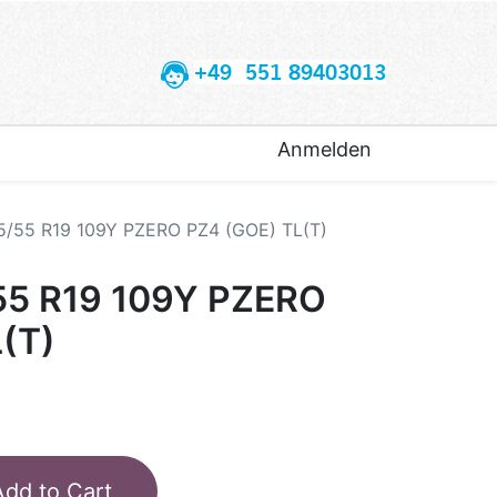
+49 551 89403013
Anmelden
5/55 R19 109Y PZERO PZ4 (GOE) TL(T)
55 R19 109Y PZERO
(T)
Add to Cart