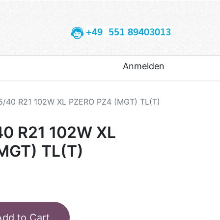
+49 551 89403013
Anmelden
55/40 R21 102W XL PZERO PZ4 (MGT) TL(T)
40 R21 102W XL
MGT) TL(T)
Add to Cart