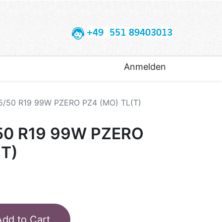
+49 551 89403013
Anmelden
35/50 R19 99W PZERO PZ4 (MO) TL(T)
/50 R19 99W PZERO
(T)
Add to Cart