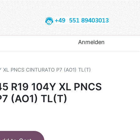
+49 551 89403013
Anmelden
4Y XL PNCS CINTURATO P7 (AO1) TL(T)
45 R19 104Y XL PNCS
7 (AO1) TL(T)