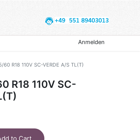
+49 551 89403013
Anmelden
5/60 R18 110V SC-VERDE A/S TL(T)
60 R18 110V SC-
L(T)
Add to Cart