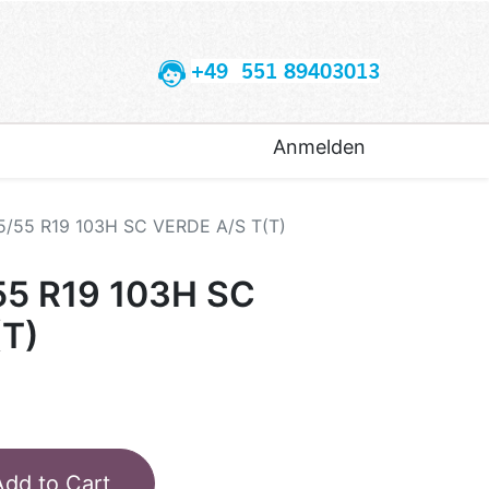
+49 551 89403013
Anmelden
5/55 R19 103H SC VERDE A/S T(T)
55 R19 103H SC
(T)
Add to Cart