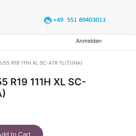
+49 551 89403013
Anmelden
5/55 R19 111H XL SC-ATR TL(T)(NA)
55 R19 111H XL SC-
A)
Add to Cart