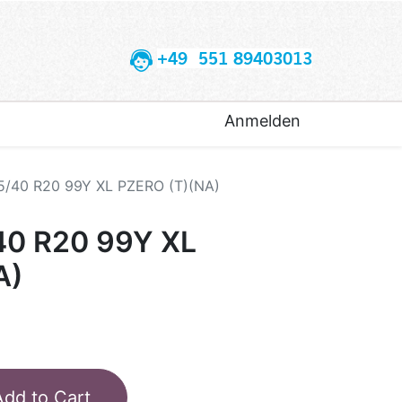
+49 551 89403013
Anmelden
5/40 R20 99Y XL PZERO (T)(NA)
40 R20 99Y XL
A)
Add to Cart