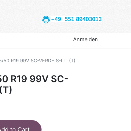
+49 551 89403013
Anmelden
5/50 R19 99V SC-VERDE S-I TL(T)
50 R19 99V SC-
(T)
Add to Cart