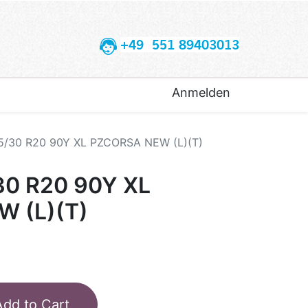
+49 551 89403013
Anmelden
45/30 R20 90Y XL PZCORSA NEW (L)(T)
30 R20 90Y XL
 (L)(T)
Add to Cart