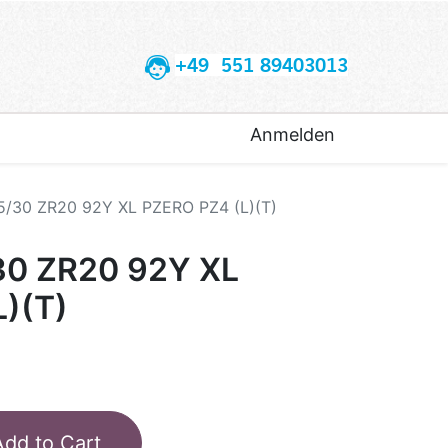
+49 551 89403013
Anmelden
5/30 ZR20 92Y XL PZERO PZ4 (L)(T)
30 ZR20 92Y XL
)(T)
Add to Cart