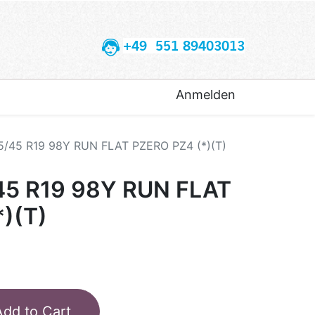
+49 551 89403013
Anmelden
5/45 R19 98Y RUN FLAT PZERO PZ4 (*)(T)
45 R19 98Y RUN FLAT
)(T)
Add to Cart