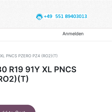
+49 551 89403013
Anmelden
Y XL PNCS PZERO PZ4 (RO2)(T)
30 R19 91Y XL PNCS
RO2)(T)