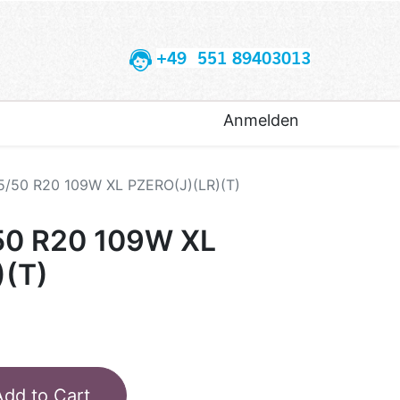
+49 551 89403013
Anmelden
5/50 R20 109W XL PZERO(J)(LR)(T)
50 R20 109W XL
)(T)
Add to Cart