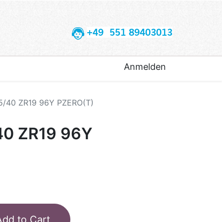
+49 551 89403013
Anmelden
55/40 ZR19 96Y PZERO(T)
40 ZR19 96Y
Add to Cart