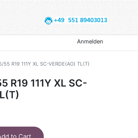
+49 551 89403013
Anmelden
5/55 R19 111Y XL SC-VERDE(AO) TL(T)
55 R19 111Y XL SC-
L(T)
Add to Cart