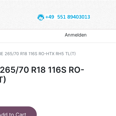
+49 551 89403013
Anmelden
 265/70 R18 116S RO-HTX RH5 TL(T)
65/70 R18 116S RO-
T)
Add to Cart