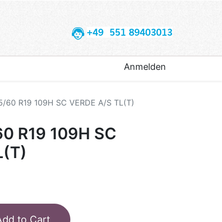
+49 551 89403013
Anmelden
5/60 R19 109H SC VERDE A/S TL(T)
60 R19 109H SC
L(T)
Add to Cart