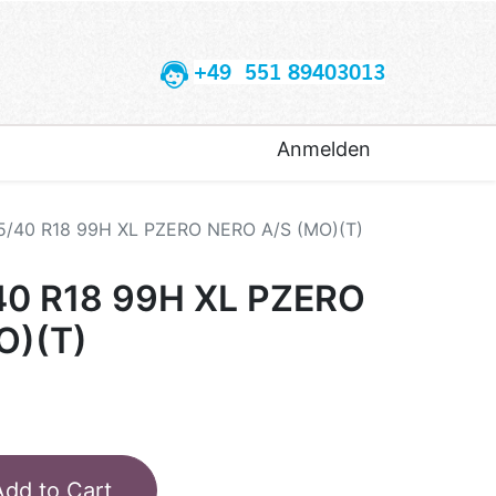
+49 551 89403013
Anmelden
55/40 R18 99H XL PZERO NERO A/S (MO)(T)
40 R18 99H XL PZERO
O)(T)
Add to Cart