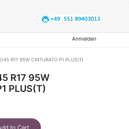
+49 551 89403013
Anmelden
45/45 R17 95W CINTURATO P1 PLUS(T)
45 R17 95W
1 PLUS(T)
Add to Cart