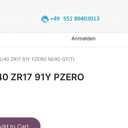
+49 551 89403013
Anmelden
45/40 ZR17 91Y PZERO NERO GT(T)
40 ZR17 91Y PZERO
Add to Cart