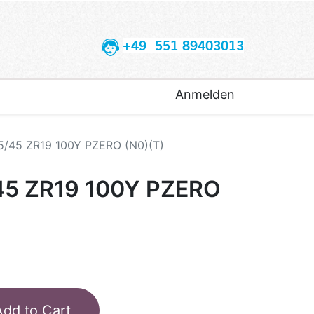
+49 551 89403013
Anmelden
5/45 ZR19 100Y PZERO (N0)(T)
/45 ZR19 100Y PZERO
Add to Cart