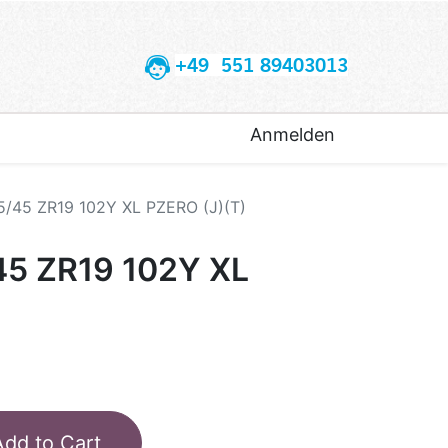
+49 551 89403013
Anmelden
5/45 ZR19 102Y XL PZERO (J)(T)
45 ZR19 102Y XL
Add to Cart