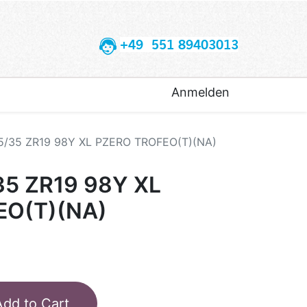
+49 551 89403013
Anmelden
65/35 ZR19 98Y XL PZERO TROFEO(T)(NA)
35 ZR19 98Y XL
EO(T)(NA)
Add to Cart