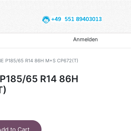
+49 551 89403013
Anmelden
 P185/65 R14 86H M+S CP672(T)
P185/65 R14 86H
T)
Add to Cart