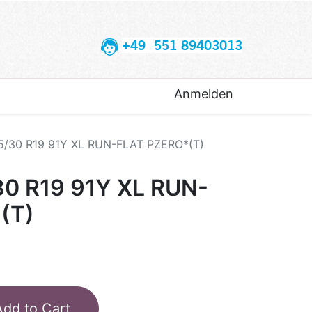
+49 551 89403013
Anmelden
55/30 R19 91Y XL RUN-FLAT PZERO*(T)
30 R19 91Y XL RUN-
(T)
Add to Cart