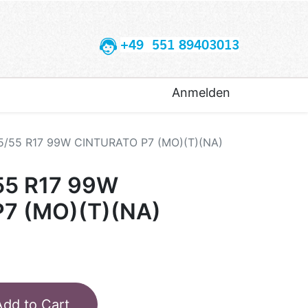
+49 551 89403013
Anmelden
35/55 R17 99W CINTURATO P7 (MO)(T)(NA)
55 R17 99W
7 (MO)(T)(NA)
Add to Cart