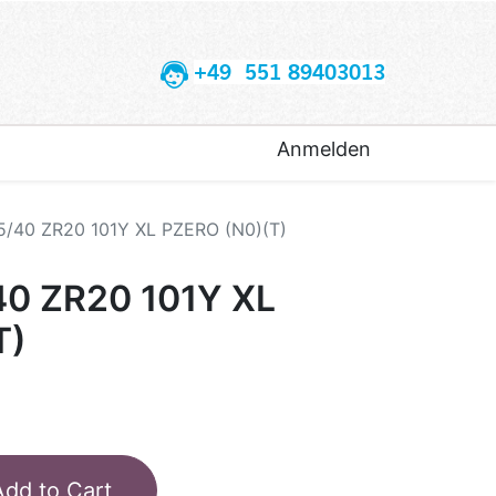
+49 551 89403013
Anmelden
5/40 ZR20 101Y XL PZERO (N0)(T)
40 ZR20 101Y XL
T)
Add to Cart