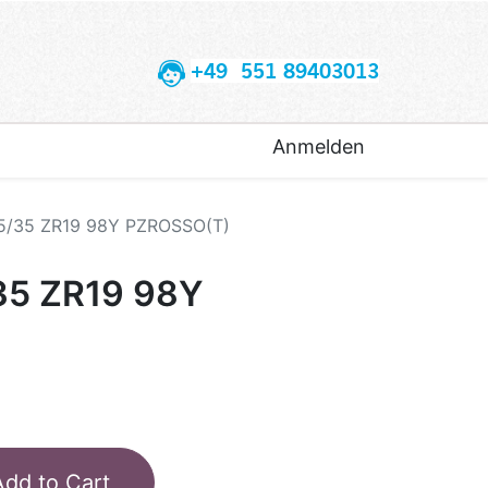
+49 551 89403013
Anmelden
65/35 ZR19 98Y PZROSSO(T)
35 ZR19 98Y
Add to Cart