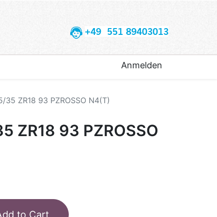
+49 551 89403013
Anmelden
65/35 ZR18 93 PZROSSO N4(T)
/35 ZR18 93 PZROSSO
Add to Cart