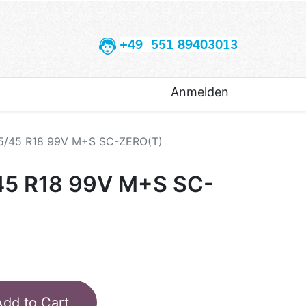
+49 551 89403013
Anmelden
55/45 R18 99V M+S SC-ZERO(T)
45 R18 99V M+S SC-
Add to Cart