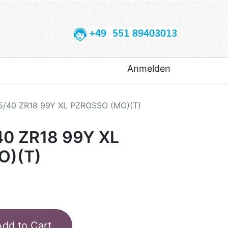
+49 551 89403013
Anmelden
55/40 ZR18 99Y XL PZROSSO (MO)(T)
40 ZR18 99Y XL
O)(T)
Add to Cart