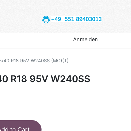
+49 551 89403013
Anmelden
55/40 R18 95V W240SS (MO)(T)
/40 R18 95V W240SS
Add to Cart