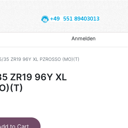
+49 551 89403013
Anmelden
55/35 ZR19 96Y XL PZROSSO (MO)(T)
35 ZR19 96Y XL
O)(T)
Add to Cart