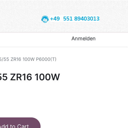
+49 551 89403013
Anmelden
45/55 ZR16 100W P6000(T)
/55 ZR16 100W
Add to Cart