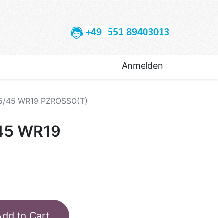
+49 551 89403013
Anmelden
45/45 WR19 PZROSSO(T)
/45 WR19
Add to Cart