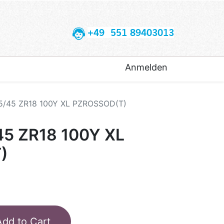
+49 551 89403013
Anmelden
45/45 ZR18 100Y XL PZROSSOD(T)
45 ZR18 100Y XL
)
Add to Cart