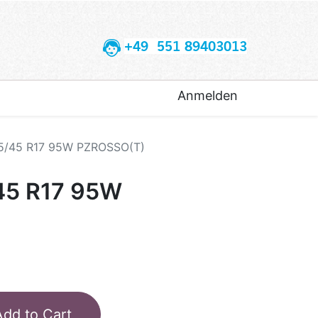
+49 551 89403013
Anmelden
45/45 R17 95W PZROSSO(T)
45 R17 95W
Add to Cart