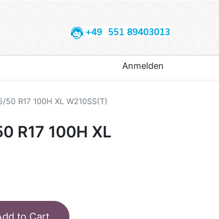
+49 551 89403013
Anmelden
5/50 R17 100H XL W210SS(T)
50 R17 100H XL
Add to Cart