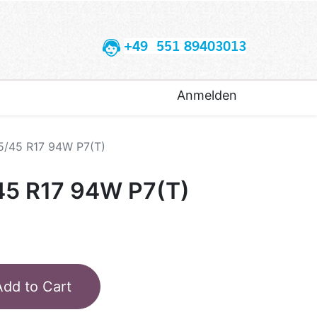
+49 551 89403013
Anmelden
5/45 R17 94W P7(T)
45 R17 94W P7(T)
Add to Cart