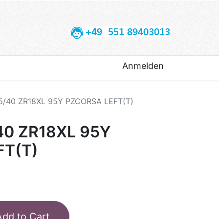
+49 551 89403013
Anmelden
35/40 ZR18XL 95Y PZCORSA LEFT(T)
/40 ZR18XL 95Y
FT(T)
Add to Cart